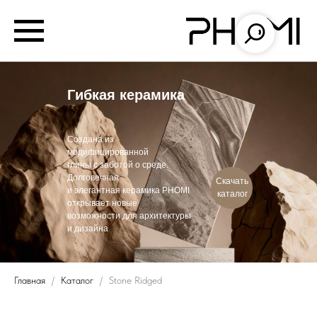
Гибкая керамика
Создана из
модифицированной
глины с заботой о среде.
Долговечная
Скачать
и элегантная керамика PHOMI
каталог
открывает новые
возможности для архитектуры
и дизайна
Главная
Каталог
Stone Ridged