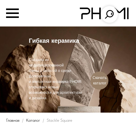
Гибкая керамика
Создана из
модифицированной
глины с заботой о среде.
Долговечная
Скачать
и элегантная керамика PHOMI
каталог
открывает новые
возможности для архитектуры
и дизайна
Главная
Каталог
Stackle Square