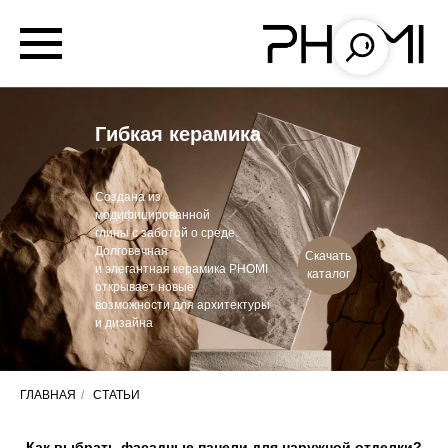
Гибкая керамика
Создана из
модифицированной
глины с заботой о среде.
Долговечная
Скачать
и элегантная керамика PHOMI
каталог
открывает новые
возможности для архитектуры
и дизайна
ГЛАВНАЯ
/
СТАТЬИ
Как выбрать фасадные панели для наружной отделки?