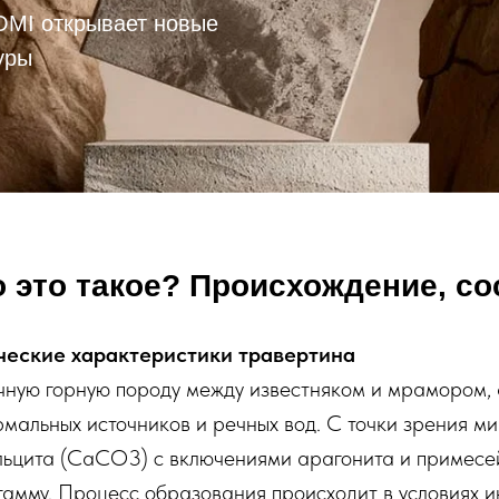
OMI открывает новые
уры
о это такое? Происхождение, со
ческие характеристики травертина
чную горную породу между известняком и мрамором,
мальных источников и речных вод. С точки зрения ми
льцита (CaCO3) с включениями арагонита и примесе
гамму. Процесс образования происходит в условиях 