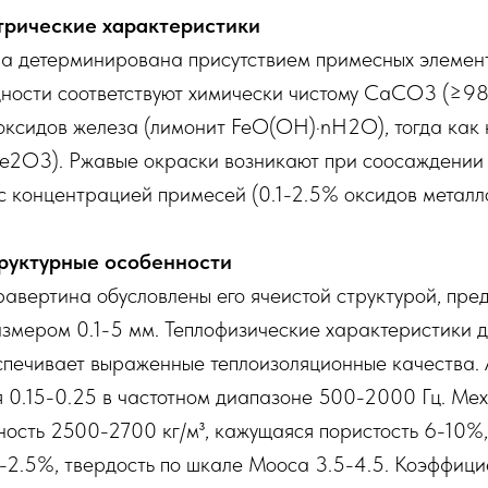
трические характеристики
на детерминирована присутствием примесных элемент
дности соответствуют химически чистому CaCO3 (≥9
оксидов железа (лимонит FeO(OH)·nH2O), тогда как
(Fe2O3). Ржавые окраски возникают при соосаждении
с концентрацией примесей (0.1-2.5% оксидов металло
руктурные особенности
равертина обусловлены его ячеистой структурой, пр
азмером 0.1-5 мм. Теплофизические характеристики
обеспечивает выраженные теплоизоляционные качества
 0.15-0.25 в частотном диапазоне 500-2000 Гц. Ме
ность 2500-2700 кг/м³, кажущаяся пористость 6-10%
-2.5%, твердость по шкале Мооса 3.5-4.5. Коэффици