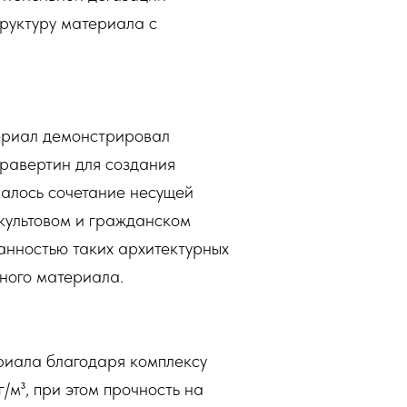
труктуру материала с
териал демонстрировал
равертин для создания
валось сочетание несущей
культовом и гражданском
ранностью таких архитектурных
нного материала.
ериала благодаря комплексу
/м³, при этом прочность на