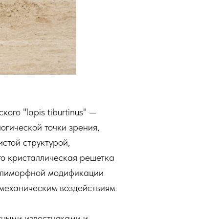
ого "lapis tiburtinus" —
огической точки зрения,
стой структурой,
го кристаллическая решетка
полиморфной модификации
 механическим воздействиям.
тными известняками и