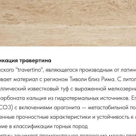
икация травертина
кого "travertino", являющегося производным от латинск
ывает материал с регионом Тиволи близ Рима. С литол
ллический известковый туф с выраженной мелкозерни
арбоната кальция из гидротермальных источников. Е
CO3) с включениями арагонита — метастабильной 
енные прочностные характеристики и устойчивость к
ие в классификации горных пород
ертин занимает промежуточное положение между пло