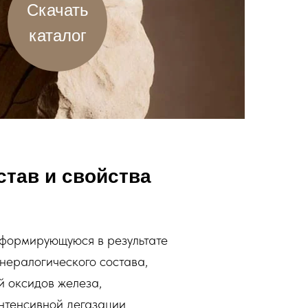
Скачать
каталог
став и свойства
 формирующуюся в результате
нералогического состава,
й оксидов железа,
интенсивной дегазации