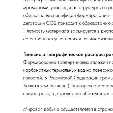
мраморами, унаследовав структурную проч
обусловлены спецификой формирования —
дегазации CO2 приводит к образованию х
Плотность материала варьируется в диап
естественного уплотнения и полимеризаци
Генезис и географическое распростр
Формирование травертиновых залежей про
карбонатных термальных вод на поверхнос
полостей. В Российской Федерации промы
Кавказском регионе (Пятигорское местор
полуострове, где травертин образуется в
Мировая добыча осуществляется в страна