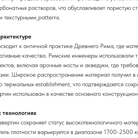
рбонатных растворов, что обуславливает пористую с
 текстурными_patterns.
архитектуре
сходит к античной практике Древнего Рима, где ма
ативные качества. Римские инженеры использовали т
ктов, включая арочные мосты и акведуки, где требо
розии. Широкое распространение материал получил в 
о термальных establishment, что подтверждается сох
ертин использован в качестве основного конструкцио
 технологиях
авертин сохраняет статус высокотехнологичного мат
ель плотности варьируется в диапазоне 1700-2500 кг