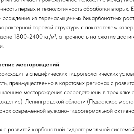
ность первых и технологичность обработки вторых. Е
 осаждение из перенасыщенных бикарбонатных раств
арактерной поровой структуры с показателем кавер
азоне 1800-2400 кг/м³, а прочность на сжатие дост
и.
анение месторождений
исходит в специфических гидрогеологических услови
ть, преимущественно в карстовых регионах с развит
шленные месторождения сосредоточены в трех ключе
ождение), Ленинградской области (Пудостское мест
 зонах современной вулкано-гидротермальной активно
х с развитой карбонатной гидротермальной системой