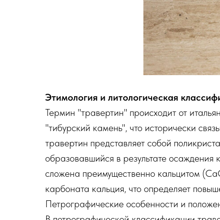
Этимология и литологическая классиф
Термин "травертин" происходит от итальянс
"тибурский камень", что исторически связ
травертин представляет собой поликриста
образовавшийся в результате осаждения к
сложена преимущественно кальцитом (Ca
карбоната кальция, что определяет повыш
Петрографические особенности и положен
В петрографической классификации трав