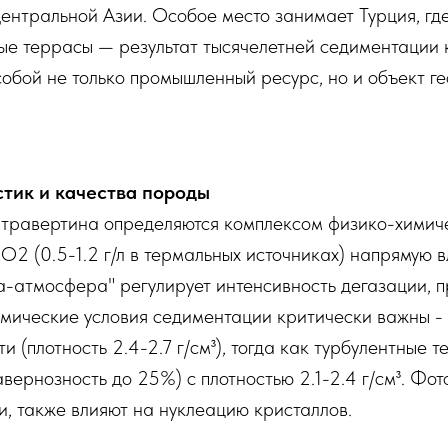
ентральной Азии. Особое место занимает Турция, гд
е террасы — результат тысячелетней седиментации 
обой не только промышленный ресурс, но и объект ге
тик и качества породы
 травертина определяются комплексом физико-химич
2 (0.5-1.2 г/л в термальных источниках) напрямую 
а-атмосфера" регулирует интенсивность дегазации, п
мические условия седиментации критически важны -
(плотность 2.4-2.7 г/см³), тогда как турбулентные т
вернозность до 25%) с плотностью 2.1-2.4 г/см³. Фо
, также влияют на нуклеацию кристаллов.