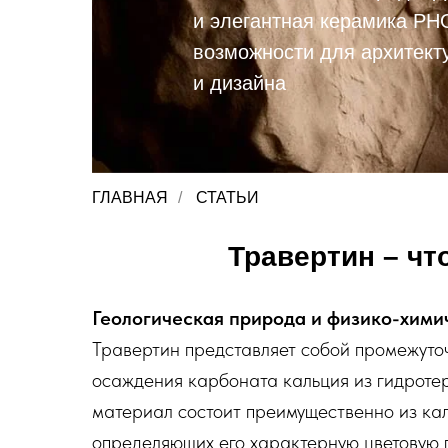
и элегантная керамика PH
возможности для архитект
и дизайна
ГЛАВНАЯ
/
СТАТЬИ
Травертин – чт
Геологическая природа и физико-хими
Травертин представляет собой промежуто
осаждения карбоната кальция из гидротер
материал состоит преимущественно из ка
определяющих его характерную цветовую 